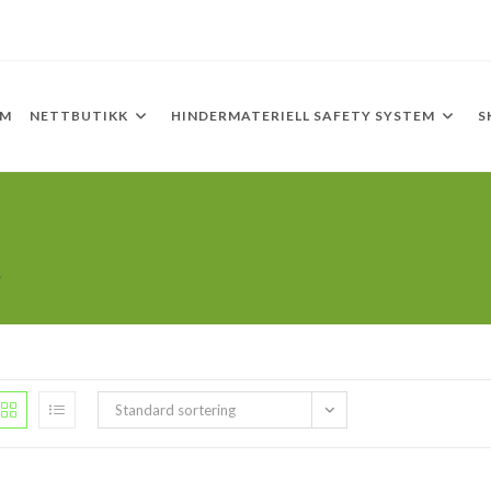
EM
NETTBUTIKK
HINDERMATERIELL SAFETY SYSTEM
S
.
Standard sortering