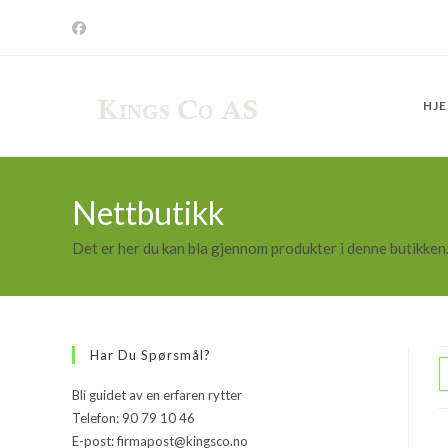
Skip
to
content
HJ
Nettbutikk
Det er her du kan bla gjennom produkter i denne butikken
Har Du Spørsmål?
Bli guidet av en erfaren rytter
Telefon: 90 79 10 46
E-post: firmapost@kingsco.no