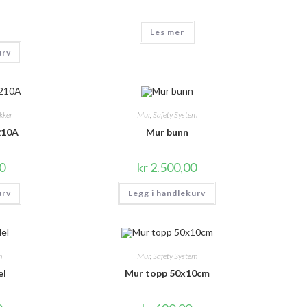
Les mer
urv
kker
Mur
,
Safety System
210A
Mur bunn
0
kr
2.500,00
urv
Legg i handlekurv
m
Mur
,
Safety System
el
Mur topp 50x10cm