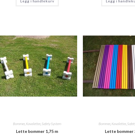
Legg i handlekurv
Legg i handlek
Bommer
,
Kavaletter
,
Safety System
Bommer
,
Kavaletter
,
Safet
Lette bommer 1,75 m
Lette bommer