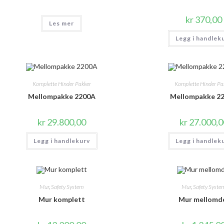
kr
370,00
Les mer
Legg i handlek
Komplette Hinder Pakker
Komplette Hinder Pa
Mellompakke 2200A
Mellompakke 2
kr
29.800,00
kr
27.000,0
Legg i handlekurv
Legg i handlek
Mur
,
Safety System
Mur
,
Safety Syste
Mur komplett
Mur mellomd