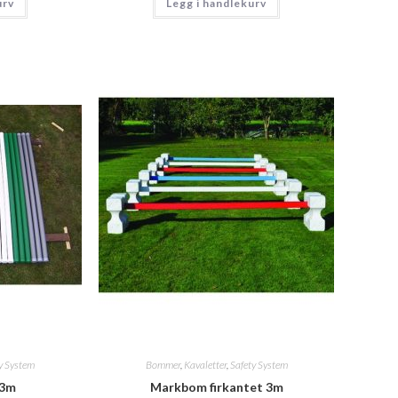
urv
Legg i handlekurv
y System
Bommer
,
Kavaletter
,
Safety System
 3m
Markbom firkantet 3m