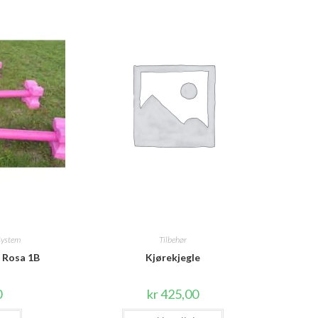
System
Tilbehør
 Rosa 1B
Kjørekjegle
0
kr
425,00