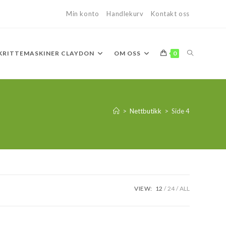
Min konto
Handlekurv
Kontakt oss
TOGGLE
KRITTEMASKINER CLAYDON
OM OSS
0
WEBSITE
>
Nettbutikk
>
Side 4
SEARCH
VIEW:
12
24
ALL