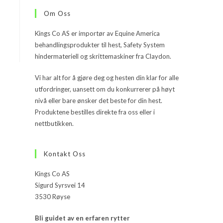
Om Oss
Kings Co AS er importør av Equine America
behandlingsprodukter til hest, Safety System
hindermateriell og skrittemaskiner fra Claydon.
Vi har alt for å gjøre deg og hesten din klar for alle
utfordringer, uansett om du konkurrerer på høyt
nivå eller bare ønsker det beste for din hest.
Produktene bestilles direkte fra oss eller i
nettbutikken.
Kontakt Oss
Kings Co AS
Sigurd Syrsvei 14
3530 Røyse
Bli guidet av en erfaren rytter