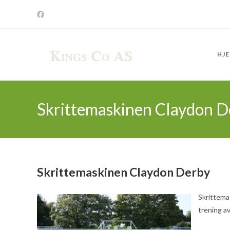
Skip
to
content
HJ
Skrittemaskinen Claydon D
Skrittemaskinen Claydon Derby
Skrittema
trening a