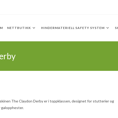
EM
NETTBUTIKK
HINDERMATERIELL SAFETY SYSTEM
S
erby
skinen The Claydon Derby er i toppklassen, designet for stutterier og
v galopphester.