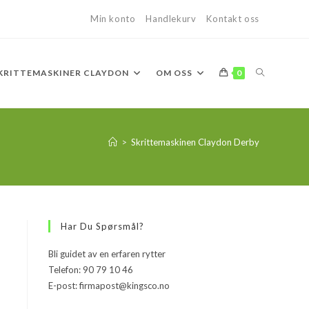
Min konto
Handlekurv
Kontakt oss
TOGGLE
KRITTEMASKINER CLAYDON
OM OSS
0
WEBSITE
>
Skrittemaskinen Claydon Derby
SEARCH
Har Du Spørsmål?
Bli guidet av en erfaren rytter
Telefon: 90 79 10 46
E-post: firmapost@kingsco.no