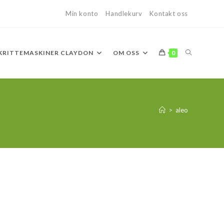
Min konto
Handlekurv
Kontakt oss
TOGGLE
KRITTEMASKINER CLAYDON
OM OSS
0
WEBSITE
>
aleo
SEARCH