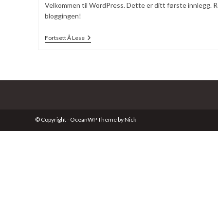
Velkommen til WordPress. Dette er ditt første innlegg. Red
bloggingen!
Hei,
Fortsett Å Lese
Verden!
© Copyright - OceanWP Theme by Nick