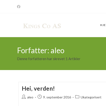
Skip
to
content
HJ
Forfatter:
aleo
Denne forfatteren har skrevet 1 Artikler
Hei, verden!
Post
Post
Post
aleo
9. september 2016
Ukategorisert
author:
published:
category: