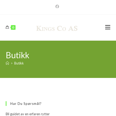
Skip
to
content
0
Butikk
>
Butikk
Har Du Spørsmål?
Bli guidet av en erfaren rytter