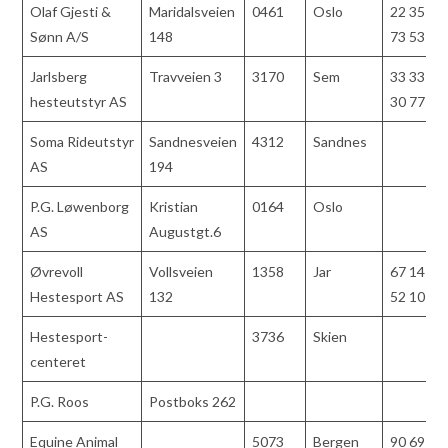
Olaf Gjesti &
Maridalsveien
0461
Oslo
22 35
Sønn A/S
148
73 53
Jarlsberg
Travveien 3
3170
Sem
33 33
hesteutstyr AS
30 77
Soma Rideutstyr
Sandnesveien
4312
Sandnes
AS
194
P.G. Løwenborg
Kristian
0164
Oslo
AS
Augustgt.6
Øvrevoll
Vollsveien
1358
Jar
67 14
Hestesport AS
132
52 10
Hestesport-
3736
Skien
centeret
P.G. Roos
Postboks 262
Equine Animal
5073
Bergen
90 69