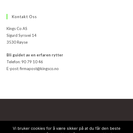
Kontakt Oss
Kings Co AS
Sigurd Syrsvei 14
3530 Røyse
Bli guidet av en erfaren rytter
Telefon: 90 79 10 46
E-post: firmapost@kingsco.no
Vi bruker cookies for å være sikker på at du får den beste