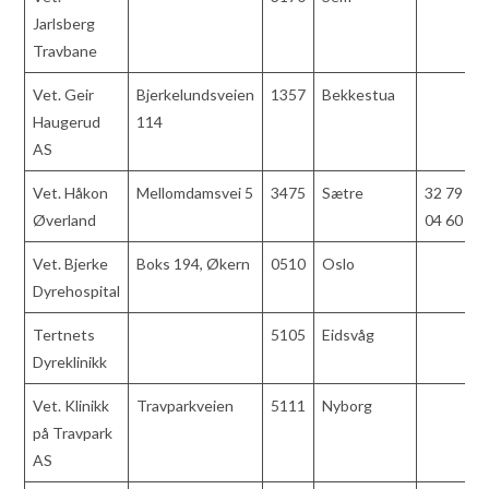
Jarlsberg
Travbane
Vet. Geir
Bjerkelundsveien
1357
Bekkestua
Haugerud
114
AS
Vet. Håkon
Mellomdamsvei 5
3475
Sætre
32 79
Øverland
04 60
Vet. Bjerke
Boks 194, Økern
0510
Oslo
Dyrehospital
Tertnets
5105
Eidsvåg
Dyreklinikk
Vet. Klinikk
Travparkveien
5111
Nyborg
på Travpark
AS