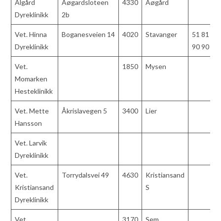
Algård
Aøgardsloteen
4330
Aøgård
Dyreklinikk
2b
Vet. Hinna
Boganesveien 14
4020
Stavanger
51 81
Dyreklinikk
90 90
Vet.
1850
Mysen
Momarken
Hesteklinikk
Vet. Mette
Åkrislavegen 5
3400
Lier
Hansson
Vet. Larvik
Dyreklinikk
Vet.
Torrydalsvei 49
4630
Kristiansand
Kristiansand
S
Dyreklinikk
Vet.
3170
Sem