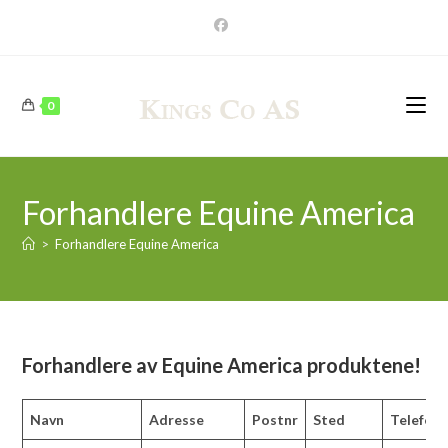
Skip
to
content
0
Forhandlere Equine America
>
Forhandlere Equine America
Forhandlere av Equine America produktene!
Navn
Adresse
Postnr
Sted
Telefon