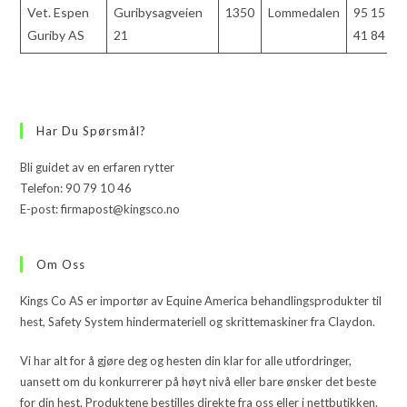
Vet. Espen
Guribysagveien
1350
Lommedalen
95 15
Guriby AS
21
41 84
Har Du Spørsmål?
Bli guidet av en erfaren rytter
Telefon: 90 79 10 46
E-post: firmapost@kingsco.no
Om Oss
Kings Co AS er importør av Equine America behandlingsprodukter til
hest, Safety System hindermateriell og skrittemaskiner fra Claydon.
Vi har alt for å gjøre deg og hesten din klar for alle utfordringer,
uansett om du konkurrerer på høyt nivå eller bare ønsker det beste
for din hest. Produktene bestilles direkte fra oss eller i nettbutikken.