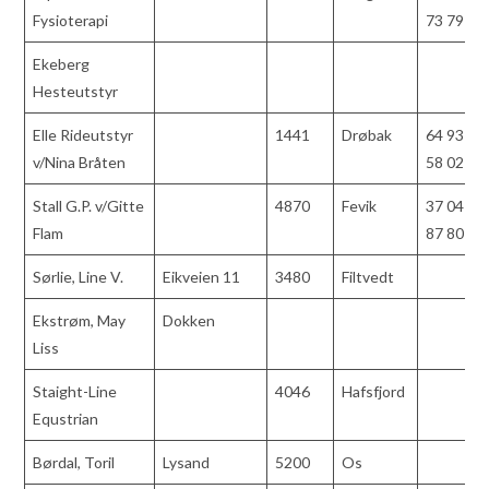
Fysioterapi
73 79
Ekeberg
Hesteutstyr
Elle Rideutstyr
1441
Drøbak
64 93
v/Nina Bråten
58 02
Stall G.P. v/Gitte
4870
Fevik
37 04
Flam
87 80
Sørlie, Line V.
Eikveien 11
3480
Filtvedt
Ekstrøm, May
Dokken
Liss
Staight-Line
4046
Hafsfjord
Equstrian
Børdal, Toril
Lysand
5200
Os