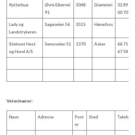
Rytterbua
Øvre Eikervei
3048
Drammen
32 89
91
00 70
Lady og
Sagaveien 56
3515
Hønefoss
Landstrykeren
Steinset Hest
Semsveien 51
1370
Asker
66 71
og Hund A/S
67 58
Veterinærer:
Navn
Adresse
Post
Sted
Telefon
nr