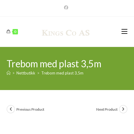
Skip
to
content
0
Trebom med plast 3,5m
>
Nettbutikk
>
Trebom med plast 3,5m
Previous Product
Next Product