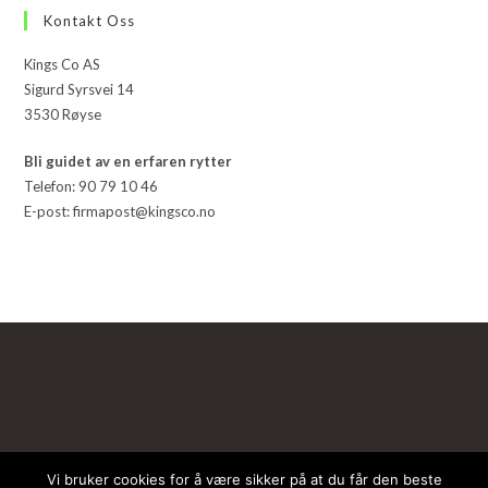
Kontakt Oss
Kings Co AS
Sigurd Syrsvei 14
3530 Røyse
Bli guidet av en erfaren rytter
Telefon: 90 79 10 46
E-post: firmapost@kingsco.no
Vi bruker cookies for å være sikker på at du får den beste