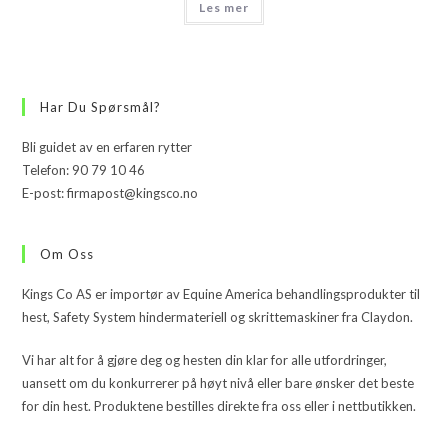
Les mer
Har Du Spørsmål?
Bli guidet av en erfaren rytter
Telefon: 90 79 10 46
E-post: firmapost@kingsco.no
Om Oss
Kings Co AS er importør av Equine America behandlingsprodukter til
hest, Safety System hindermateriell og skrittemaskiner fra Claydon.
Vi har alt for å gjøre deg og hesten din klar for alle utfordringer,
uansett om du konkurrerer på høyt nivå eller bare ønsker det beste
for din hest. Produktene bestilles direkte fra oss eller i nettbutikken.