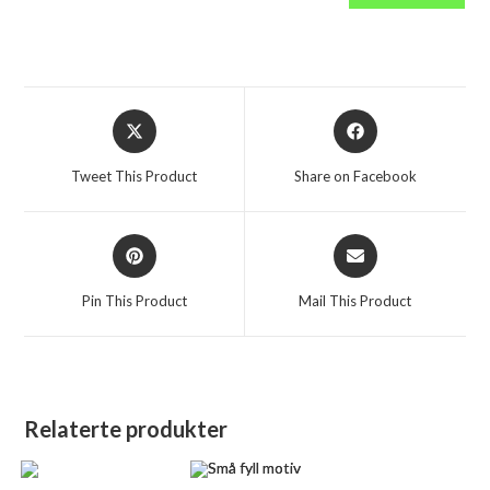
Opens
Opens
in
in
a
a
Tweet This Product
Share on Facebook
new
new
window
window
Opens
Opens
in
in
a
a
Pin This Product
Mail This Product
new
new
window
window
Relaterte produkter