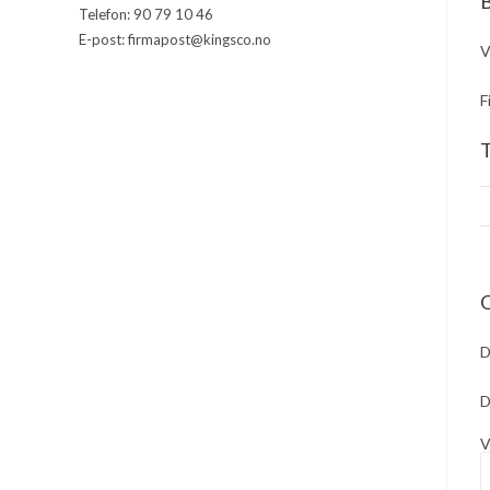
B
Telefon: 90 79 10 46
E-post: firmapost@kingsco.no
V
F
T
D
D
V