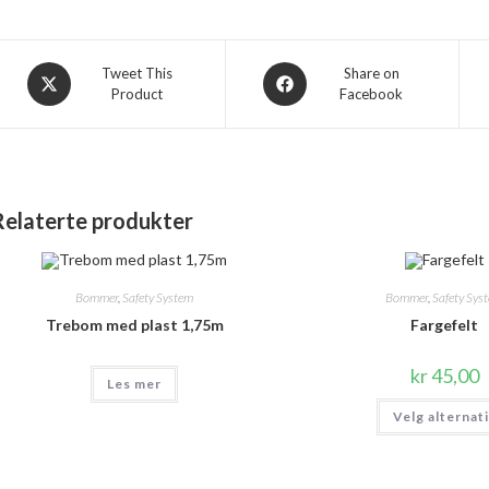
Opens
Opens
Tweet This
Share on
Product
Facebook
in
in
a
a
new
new
window
window
Relaterte produkter
Bommer
,
Safety System
Bommer
,
Safety Sys
Trebom med plast 1,75m
Fargefelt
kr
45,00
Les mer
Velg alternat