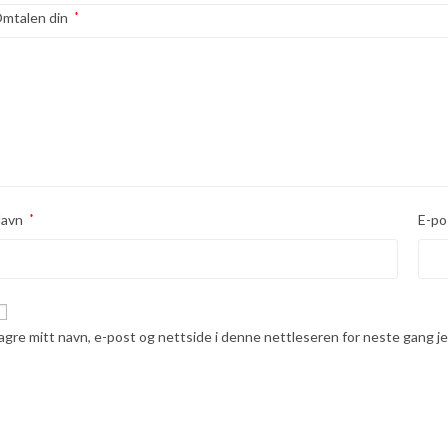
mtalen din
*
avn
*
E-po
agre mitt navn, e-post og nettside i denne nettleseren for neste gang 