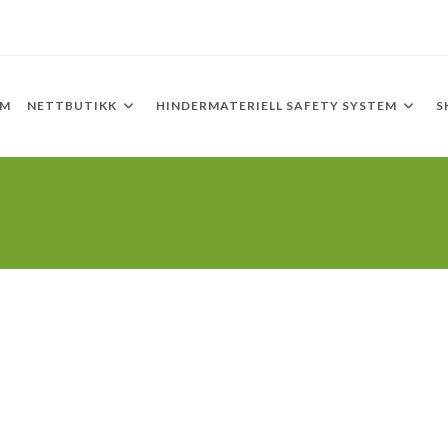
EM
NETTBUTIKK
HINDERMATERIELL SAFETY SYSTEM
S