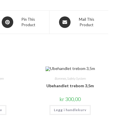
Opens
Opens
Pin This
Mail This
Product
Product
in
in
a
a
new
new
window
window
tem
Bommer
,
Safety System
Ubehandlet trebom 3,5m
kr
300,00
Dette
iv
Legg i handlekurv
produktet
har
flere
varianter.
Alternativene