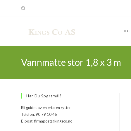
Skip
to
content
HJ
Vannmatte stor 1,8 x 3 m
Har Du Spørsmål?
Bli guidet av en erfaren rytter
Telefon: 90 79 10 46
E-post: firmapost@kingsco.no