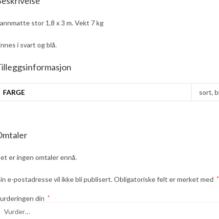
eskrivelse
annmatte stor 1,8 x 3 m. Vekt 7 kg
innes i svart og blå.
illeggsinformasjon
FARGE
sort, b
Omtaler
et er ingen omtaler ennå.
in e-postadresse vil ikke bli publisert.
Obligatoriske felt er merket med
*
urderingen din
*