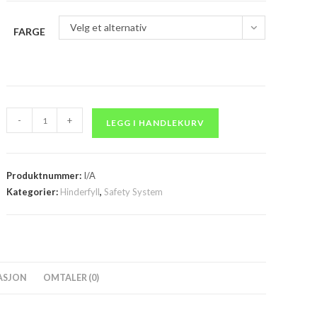
Velg et alternativ
FARGE
Vannmatte
-
+
LEGG I HANDLEKURV
stor
1,8
x
Produktnummer:
I/A
3
Kategorier:
Hinderfyll
,
Safety System
m
antall
ASJON
OMTALER (0)