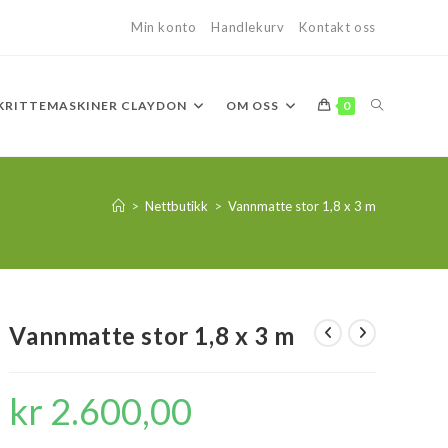
Min konto
Handlekurv
Kontakt oss
TOGGLE
KRITTEMASKINER CLAYDON
OM OSS
0
WEBSITE
>
Nettbutikk
>
Vannmatte stor 1,8 x 3 m
SEARCH
Vannmatte stor 1,8 x 3 m
kr
2.600,00