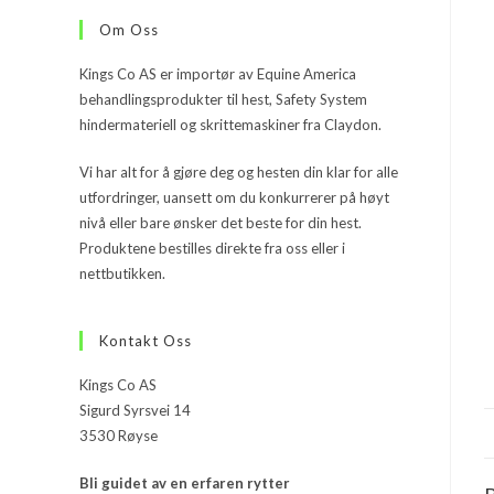
Om Oss
Kings Co AS er importør av Equine America
behandlingsprodukter til hest, Safety System
hindermateriell og skrittemaskiner fra Claydon.
Vi har alt for å gjøre deg og hesten din klar for alle
utfordringer, uansett om du konkurrerer på høyt
nivå eller bare ønsker det beste for din hest.
Produktene bestilles direkte fra oss eller i
nettbutikken.
Kontakt Oss
Kings Co AS
Sigurd Syrsvei 14
3530 Røyse
Bli guidet av en erfaren rytter