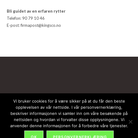
Bli guidet av en erfaren rytter
Telefon: 90 79 10 46
E-post: firmapost@kingsco.no
Vi bruker cookies for å være sikker på at du får den beste
opplevelsen av vår nettside. I vår personvernerklæring,
beskriver informasjonen vi samler inn om våre besøkende på
About Us
Contact Us
Terms & Conditions
Privacy Policy
nettsiden og hvordan vi forvalter disse opplysningene. Vi
anvender denne informasjonen for å forbedre våre tjenester.
© Copyright - OceanWP Theme by Nick
OK
PERSONVERNERKLÆRING