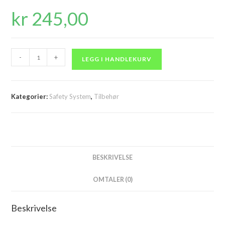
kr
245,00
FEI
-
+
LEGG I HANDLEKURV
godkjent
sikkerhetsoppheng
antall
Kategorier:
Safety System
,
Tilbehør
BESKRIVELSE
OMTALER (0)
Beskrivelse