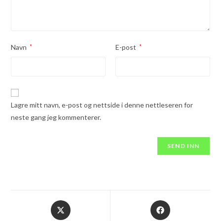
Navn
*
E-post
*
Lagre mitt navn, e-post og nettside i denne nettleseren for
neste gang jeg kommenterer.
Opens
Opens
in
in