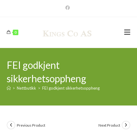
Skip
to
content
0
FEI godkjent
sikkerhetsoppheng
>
Nettbutikk
>
FEI godkjent sikkerhetsoppheng
Previous Product
Next Product