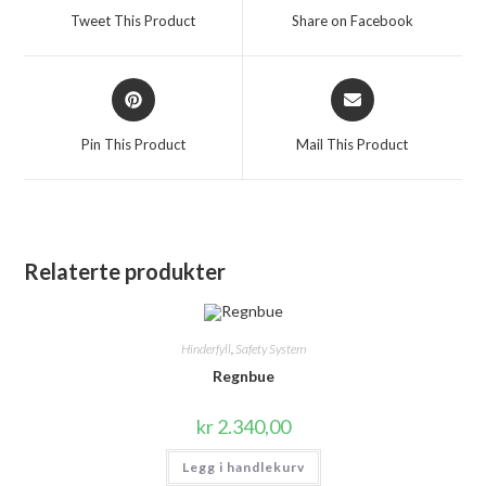
a
a
Tweet This Product
Share on Facebook
new
new
window
window
Opens
Opens
in
in
a
a
Pin This Product
Mail This Product
new
new
window
window
Relaterte produkter
Hinderfyll
,
Safety System
Regnbue
kr
2.340,00
Legg i handlekurv