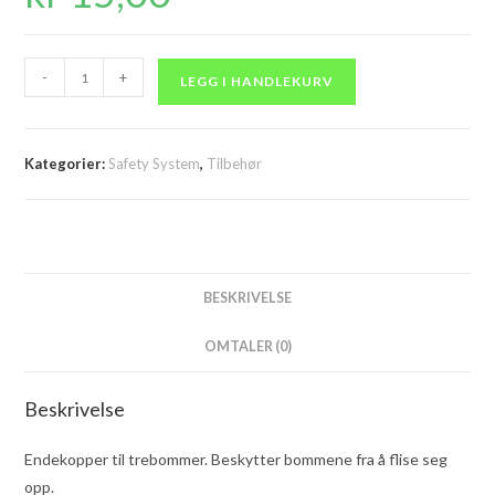
Endekopper
-
+
LEGG I HANDLEKURV
trebommer
antall
Kategorier:
Safety System
,
Tilbehør
BESKRIVELSE
OMTALER (0)
Beskrivelse
Endekopper til trebommer. Beskytter bommene fra å flise seg
opp.