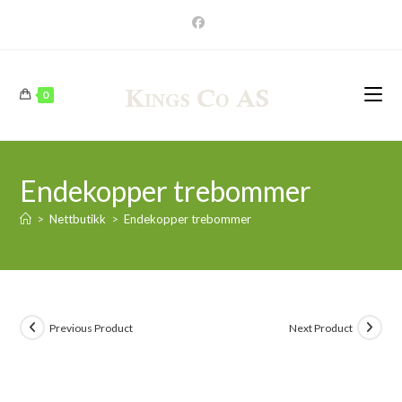
Skip
to
content
0
Endekopper trebommer
>
Nettbutikk
>
Endekopper trebommer
Previous Product
Next Product