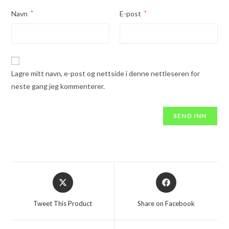
Navn
*
E-post
*
Lagre mitt navn, e-post og nettside i denne nettleseren for
neste gang jeg kommenterer.
Opens
Opens
in
in
a
a
Tweet This Product
Share on Facebook
new
new
window
window