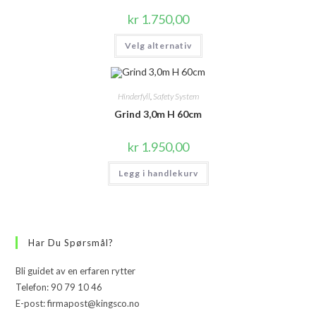
kr
1.750,00
Dette
Velg alternativ
produktet
har
flere
varianter.
Alternativene
Hinderfyll
,
Safety System
kan
velges
Grind 3,0m H 60cm
på
produktsiden
kr
1.950,00
Legg i handlekurv
Har Du Spørsmål?
Bli guidet av en erfaren rytter
Telefon: 90 79 10 46
E-post: firmapost@kingsco.no