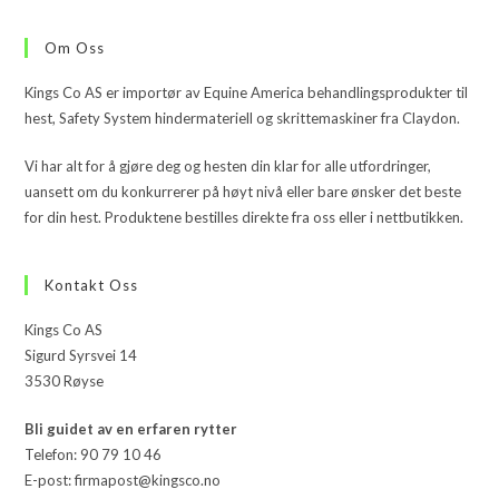
Om Oss
Kings Co AS er importør av Equine America behandlingsprodukter til
hest, Safety System hindermateriell og skrittemaskiner fra Claydon.
Vi har alt for å gjøre deg og hesten din klar for alle utfordringer,
uansett om du konkurrerer på høyt nivå eller bare ønsker det beste
for din hest. Produktene bestilles direkte fra oss eller i nettbutikken.
Kontakt Oss
Kings Co AS
Sigurd Syrsvei 14
3530 Røyse
Bli guidet av en erfaren rytter
Telefon: 90 79 10 46
E-post: firmapost@kingsco.no