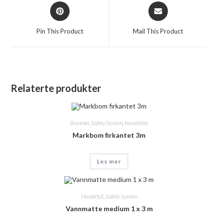
Opens
Opens
in
in
a
a
Pin This Product
Mail This Product
new
new
window
window
Relaterte produkter
Bommer
,
Safety System
,
Kavaletter
Markbom firkantet 3m
Les mer
Hinderfyll
,
Safety System
Vannmatte medium 1 x 3 m